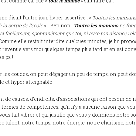
 est comme ça, que «
tout le monde
» sait faire ça…
e disait l’autre jour, hyper assertive : «
Toutes les mamans
la sortie de l’école
»… Ben non !
Toutes les mamans
ne font 
si facilement, spontanément que toi, ni avec ton aisance relat
omme elle restait interdite quelques minutes, je lui propos
t revenue vers moi quelques temps plus tard et en est conv
s ça !
er les coudes, on peut dégager un peu de temps, on peut d
le et hyper atteignable !
ent de causes, d’endroits, d’associations qui ont besoin de n
 formes de compétences, qu’il n’y a aucune raison que vou
vous fait vibrer et qui justifie que vous y donnions notre s
tre talent, notre temps, notre énergie, notre charisme, not