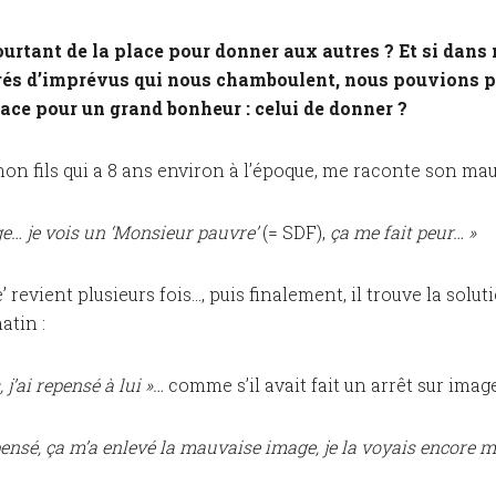
 pourtant de la place pour donner aux autres ? Et si dan
és d’imprévus qui nous chamboulent, nous pouvions 
pace pour un grand bonheur : celui de donner ?
mon fils qui a 8 ans environ à l’époque, me raconte son mau
ge… je vois un ‘Monsieur pauvre’
(= SDF),
ça me fait peur… »
 revient plusieurs fois..., puis finalement, il trouve la solut
atin :
 j’ai repensé à lui »…
comme s’il avait fait un arrêt sur imag
pensé, ça m’a enlevé la mauvaise image, je la voyais encore ma