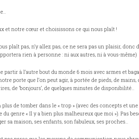
e...
 et notre cœur et choisissons ce qui nous plaît !
ous plaît pas, n’y allez pas, ce ne sera pas un plaisir, donc
pportera rien à personne : ni aux autres, ni à vous-même)
de partir à l’autre bout du monde 6 mois avec armes et baga
 notre porte que l’on peut agir, à portée de pieds, de mains,
ires, de ‘bonjours’, de quelques minutes de disponibilité...
 plus de tomber dans le « trop » (avec des concepts et une 
 du genre « Il y a bien plus malheureux que moi »). Pas bes
ger sa maison, ses enfants, son fabuleux, ses proches…
n’est pas parce que les moyens de communication nous abre