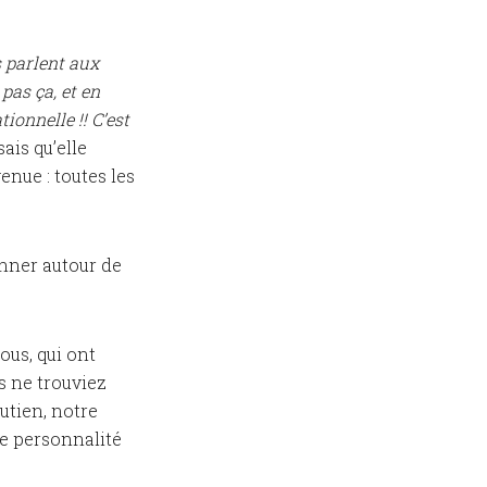
 parlent aux
pas ça, et en
ionnelle !! C’est
ais qu’elle
enue : toutes les
onner autour de
ous, qui ont
s ne trouviez
outien, notre
re personnalité