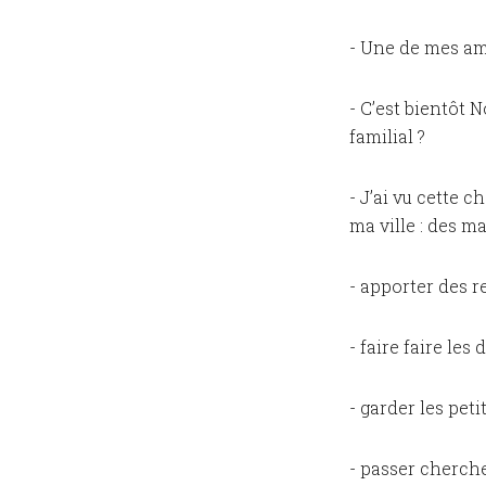
- Une de mes am
- C’est bientôt 
familial ?
- J’ai vu cette 
ma ville : des m
- apporter des re
- faire faire les
- garder les petit
- passer cherch