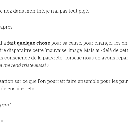
e nez dans mon thé, je n’ai pas tout pigé.
après :
 il a
fait quelque chose
pour sa cause, pour changer les chos
ire disparaître cette ‘mauvaise’ image. Mais au-delà de cet
ris conscience de la pauvreté : lorsque nous en avons repa
a me rend triste aussi »
ation sur ce que l’on pourrait faire ensemble pour les pauv
ble ensuite… etc
 peur’
ur…