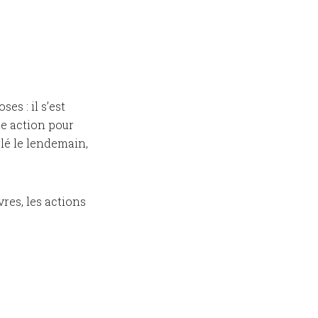
es : il s’est
te action pour
rlé le lendemain,
res, les actions