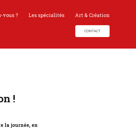
s-vous ?
Les spécialités
Art & Création
CONTACT
on !
 la journée, en