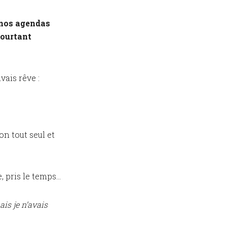
s nos agendas
pourtant
vais rêve :
ion tout seul et
e, pris le temps…
is je n’avais