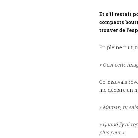
Et s’il restait
compacts bourr
trouver de l’es
En pleine nuit, 
« C’est cette ima
Ce ‘mauvais rêve’
me déclare un m
« Maman, tu sais,
« Quand j’y ai re
plus peur »