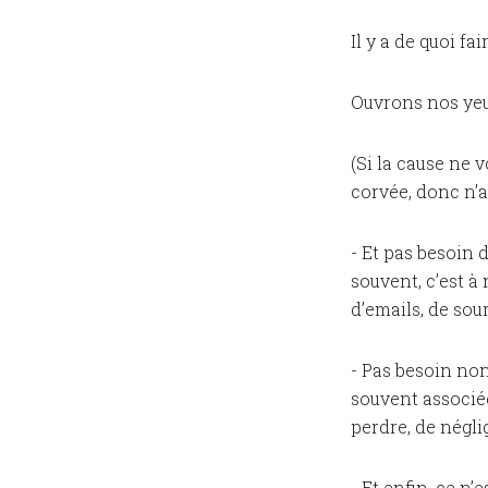
Il y a de quoi fair
Ouvrons nos yeux
(Si la cause ne v
corvée, donc n’a
- Et pas besoin 
souvent, c’est à
d’emails, de sour
- Pas besoin non
souvent associée
perdre, de négli
- Et enfin, ce 