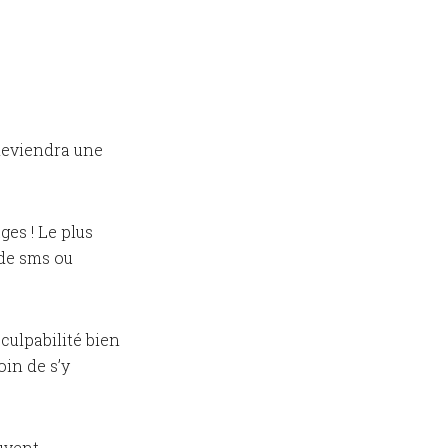
 deviendra une
ges ! Le plus
 de sms ou
culpabilité bien
oin de s’y
uvent