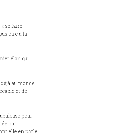
« se faire
pas être à la
mier élan qui
ns déjà au monde…
ccable et de
fabuleuse pour
chée par
nt elle en parle