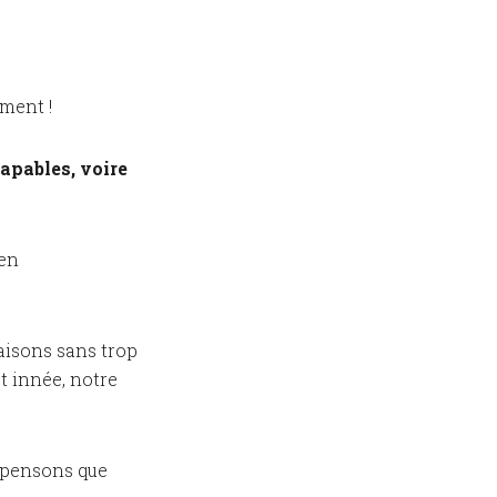
oment !
apables, voire
 en
aisons sans trop
st innée, notre
s pensons que